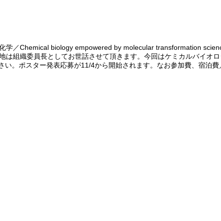
biology empowered by molecular transformation sc
浜地は組織委員長としてお世話させて頂きます。今回はケミカルバイオ
い。ポスター発表応募が11/4から開始されます。なお参加費、宿泊