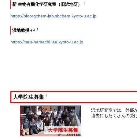
†
新 生物有機化学研究室（旧浜地研）
https://bioorgchem-lab.sbchem.kyoto-u.ac.jp
†
浜地教授HP
https://itaru-hamachi.iae.kyoto-u.ac.jp
大学院生募集
†
浜地研究室では、外部
過去にもたくさんの受