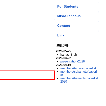
↑
For Students
↑
Miscellaneous
↑
↑
Contact
↑
Link
最新の5件
2026-05-25
hamachi-lab
2026-04-22
presentation/2026
2026-04-15
members/tamura/paperlist
↑
members/sakamoto/paperli
st
members/hamachi/paperlist
2020