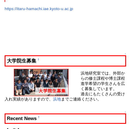
https://itaru-hamachi.iae.kyoto-u.ac.jp
↑
大学院生募集
†
浜地研究室では、外部か
らの修士課程や博士課程
進学希望の学生さんを広
く募集しています。
過去にもたくさんの受け
入れ実績がありますので、
浜地
までご連絡ください。
↑
Recent News
†