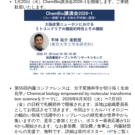
1月20日（火）ChemBio講演会2026-1を開催します。ご来聴
歓迎いたします。
第55回内藤コンファレンスは、分子変換科学が切り拓く生命
化学／Chemical biology empowered by molecular transforma
tion scienceをテーマに、2026年6月30日（火）〜7月3日
（金）の日程で札幌郊外で開催されます。浜地は組織委員長
としてお世話させて頂きます。今回はケミカルバイオロジー
の幅白い領域で活躍中のトップレベルの研究者が世界中から
集いますので、是非ご参加ください。ポスター発表応募が11/
4から開始されます。なお参加費、宿泊費／食事は、内藤財団
からの支援で、無料です。詳細は添付ポスター、
HP
をご覧く