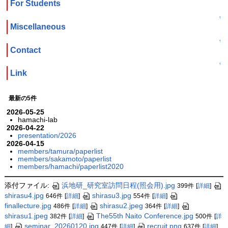
For Students
↑
Miscellaneous
↑
Contact
↑
Link
最新の5件
2026-05-25
hamachi-lab
2026-04-22
presentation/2026
2026-04-15
members/tamura/paperlist
members/sakamoto/paperlist
members/hamachi/paperlist2020
添付ファイル:
浜地研_研究室訪問日程(照会用).jpg
399件
[
詳細
]
shirasu4.jpg
shirasu3.jpg
646件
[
詳細
]
554件
[
詳細
]
finallecture.jpg
shirasu2.jpeg
486件
[
詳細
]
364件
[
詳細
]
shirasu1.jpeg
The55th Naito Conference.jpg
382件
[
詳細
]
500件
[
詳
seminar_20260120.jpg
recruit.png
細
]
447件
[
詳細
]
637件
[
詳細
]