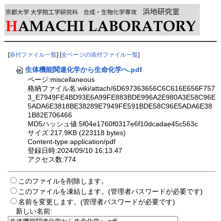
[
添付ファイル一覧
] [
全ページの添付ファイル一覧
]
生体機能関連化学から生命化学へ.pdf
ページ:miscellaneous
格納ファイル名:wiki/attach/6D697363656C6C616E656F757
3_E7949FE4BD93E6A99FE883BDE996A2E980A3E58C96E
5ADA6E3818BE38289E7949FE591BDE58C96E5ADA6E38
1B82E706466
MD5ハッシュ値:5f04e1760f0317e6f10dcadae45c563c
サイズ:217.9KB (223118 bytes)
Content-type:application/pdf
登録日時:2024/09/10 16:13:47
アクセス数:774
このファイルを削除します。
このファイルを凍結します。(管理者パスワードが必要です)
名前を変更します。(管理者パスワードが必要です)
新しい名前: